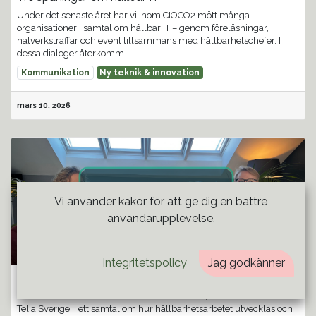
Under det senaste året har vi inom CIOCO2 mött många
organisationer i samtal om hållbar IT – genom föreläsningar,
nätverksträffar och event tillsammans med hållbarhetschefer. I
dessa dialoger återkomm...
Kommunikation
Ny teknik & innovation
mars 10, 2026
Vi använder kakor för att ge dig en bättre
användarupplevelse.
Julia Widerståhl
Integritetspolicy
Jag godkänner
CIOCO2 Talks
I februari mötte CIOCO2 Talks Charlotta Brask, hållbarhetschef på
Telia Sverige, i ett samtal om hur hållbarhetsarbetet utvecklas och