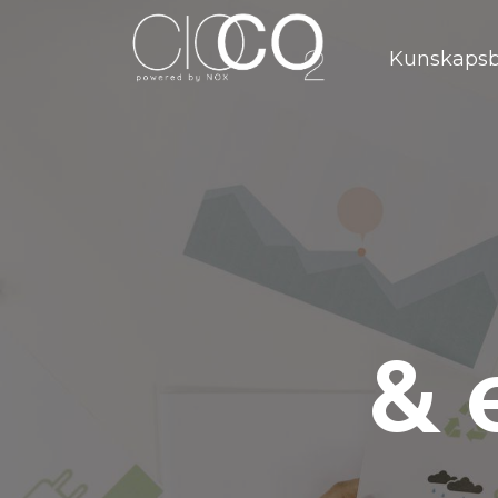
Kunskaps
& 