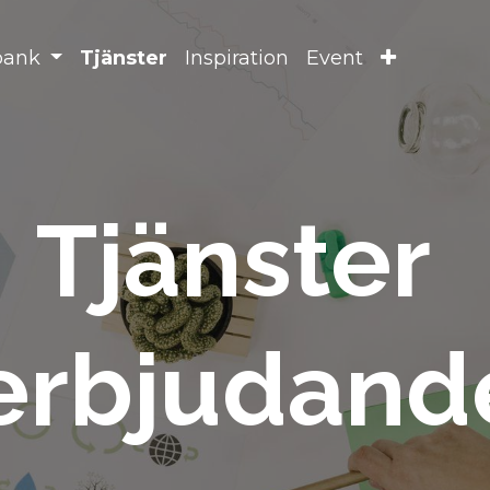
bank
Tjänster
Inspiration
Event
Tjänster
erbjudan