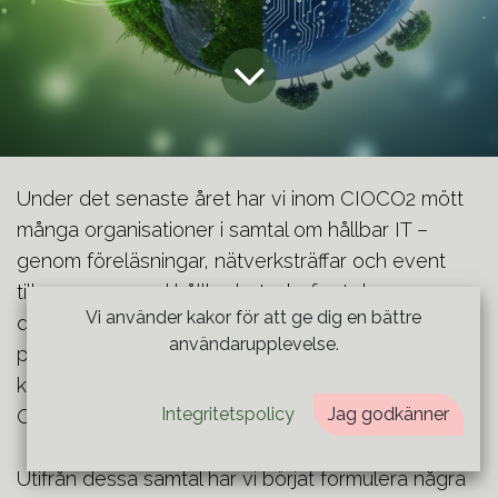
Under det senaste året har vi inom CIOCO2 mött
många organisationer i samtal om hållbar IT –
genom föreläsningar, nätverksträffar och event
tillsammans med hållbarhetschefer. I dessa
Vi använder kakor för att ge dig en bättre
dialoger återkommer ofta samma frågor: hur
användarupplevelse.
påverkar digitaliseringen organisationers
klimatpåverkan? Hur förändras hållbarhetsrollen?
Integritetspolicy
Jag godkänner
Och hur bör organisationer navigera framåt?
Utifrån dessa samtal har vi börjat formulera några