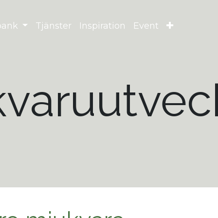
bank
Tjänster
Inspiration
Event
varuutvec