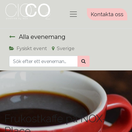
Kontakta oss
Alla evenemang
Fysiskt event
Sverige
Frukostkaffe på NOX-
Place