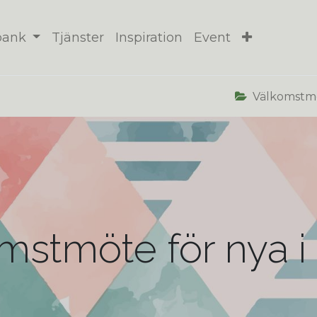
bank
Tjänster
Inspiration
Event
Välkomstm
komstmöte för nya 