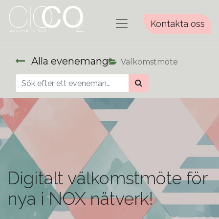
Kontakta oss
Alla evenemang
Välkomstmöte
Digitalt välkomstmöte för
nya i NOX nätverk!