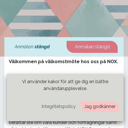
Anmälan
stängd
Anmälan stängd
Välkommen på välkomstmöte hos oss på NOX.
På onsdagar bjuder vi in till ett digitalt
Vi använder kakor för att ge dig en bättre
välkomstmöte för dig som är ny i vårt nätverk och
användarupplevelse.
är
registrerad
hos oss. Den digitala träffen är till för
oss att få ett ansikte på varandra, att introducera
Integritetspolicy
Jag godkänner
NOX Consulting samt att berätta om hur vi arbetar.
Vi går igenom vår affärsmodell, vår arbetsprocess, vi
berättar lite om våra kunder och förfrågningar samt