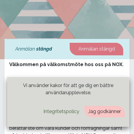
Anmälan
stängd
Anmälan stängd
Välkommen på välkomstmöte hos oss på NOX.
På onsdagar bjuder vi in till ett digitalt
Vi använder kakor för att ge dig en bättre
välkomstmöte för dig som är ny i vårt nätverk och
användarupplevelse.
är
registrerad
hos oss. Den digitala träffen är till för
oss att få ett ansikte på varandra, att introducera
Integritetspolicy
Jag godkänner
NOX Consulting samt att berätta om hur vi arbetar.
Vi går igenom vår affärsmodell, vår arbetsprocess, vi
berättar lite om våra kunder och förfrågningar samt