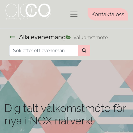
Kontakta oss
Alla evenemang
Välkomstmöte
Digitalt välkomstmöte för
nya i NOX nätverk!