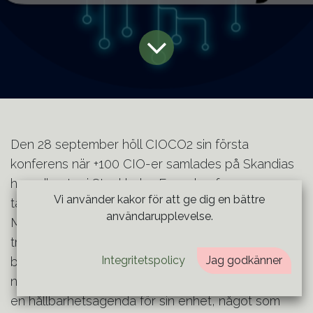
Den 28 september höll CIOCO2 sin första
konferens när +100 CIO-er samlades på Skandias
huvudkontor i Stockholm. En av konferensens
Vi använder kakor för att ge dig en bättre
talare var Maja Robertsson, CDO Quant Service.
användarupplevelse.
Maja var nytillträdd CDO när CIOCO2-nätverket
träffades för första gången i december 2021. Hon
Integritetspolicy
Jag godkänner
blev starkt engagerad och beslutade sig för att
nyttja sina första 100 dagar att bland annat sätta
en hållbarhetsagenda för sin enhet, något som