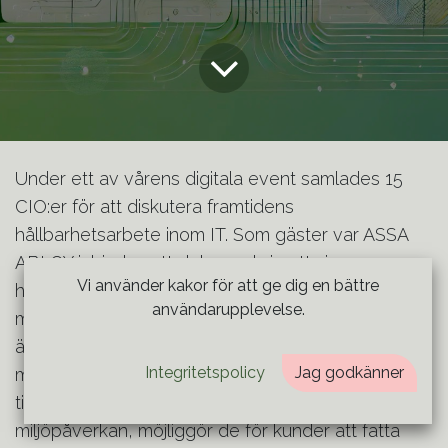
Under ett av vårens digitala event samlades 15
CIO:er för att diskutera framtidens
hållbarhetsarbete inom IT. Som gäster var ASSA
ABLOY inbjudna att dela med sig att sin
Vi använder kakor för att ge dig en bättre
hållbarhetsresa, då de har antagit ett ambitiöst
användarupplevelse.
mål, att uppnå nettonollutsläpp till 2050. Företaget
är fast beslutet om att varje ny produkt ska vara
Integritetspolicy
Jag godkänner
mer hållbar än sin föregångare. Genom att
tillhandahålla information om varje produkts
miljöpåverkan, möjliggör de för kunder att fatta