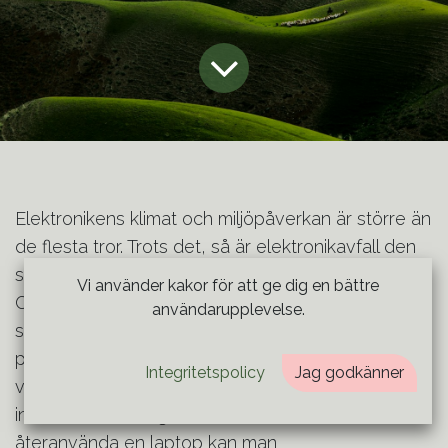
Elektronikens klimat och miljöpåverkan är större än
de flesta tror. Trots det, så är elektronikavfall den
snabbaste växande avfallsströmmen globalt.
Vi använder kakor för att ge dig en bättre
Omkring 80% av koldioxidutsläppen från elektronik
användarupplevelse.
såsom telefoner och datorer kommer just ifrån
produktionen. Därför måste vi kolla alltmer på hur
Integritetspolicy
Jag godkänner
vi hanterar vår elektronik cirkulärt: från att vi köper
in, använder och gör oss av med den. Genom att
återanvända en laptop kan man