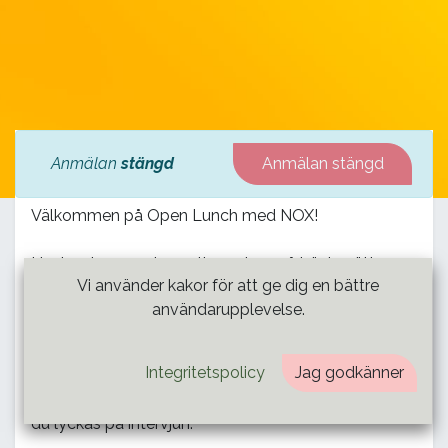
Anmälan
stängd
Anmälan stängd
Välkommen på Open Lunch med NOX!
Hur kan jag som konsult prestera på bästa sätt
Vi använder kakor för att ge dig en bättre
under en intervju? Vad är viktigt att tänka på? Och
användarupplevelse.
vad ska jag absolut inte göra under en intervju?
Sensommaren är en tid då det är dags för många
Integritetspolicy
Jag godkänner
att hitta nästa uppdrag och därför vill välkomna dig
till höstens första Open lunch för att snacka om hur
du lyckas på intervjun.