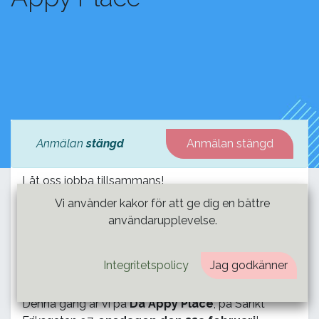
Anmälan
stängd
Anmälan stängd
Låt oss jobba tillsammans!
Vi använder kakor för att ge dig en bättre
Varmt välkommen till NOX Coworking! Ett koncept
användarupplevelse.
där tanken är att vi ska ge dig som medlem i NOX
Nätverket ett tillfälle att arbeta med ditt samtidigt
Integritetspolicy
Jag godkänner
som du har andra NOXare omkring dig.
Denna gång är vi på
Da Appy Place
, på Sankt